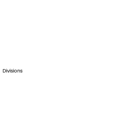
Divisions
La web corporativa del Grupo Figmenta