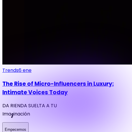
Trends
6 ene
The Rise of Micro-Influencers in Luxury:
Intimate Voices Today
DA RIENDA SUELTA A TU
g
Ima
inación
Empecemos