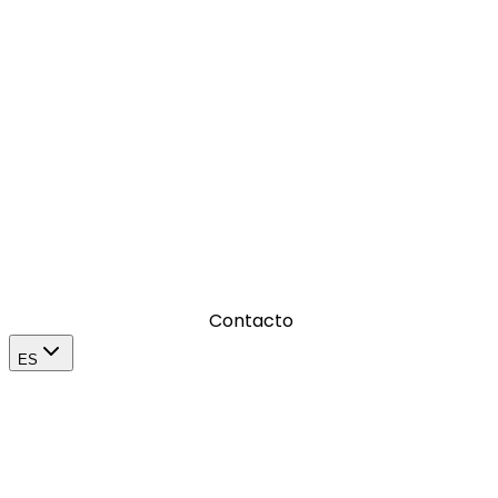
Producimos contenidos visuales que dejan huella
Donde amplificamos el impacto de una marca en su
mercado
Contacto
ES