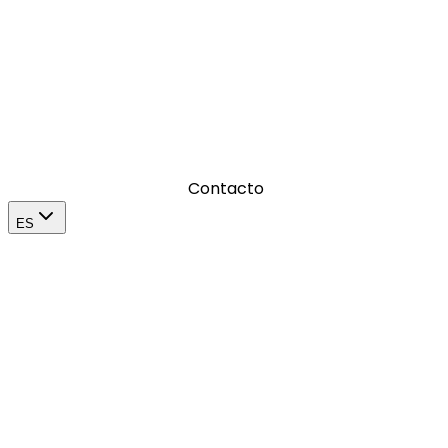
Donde amplificamos el impacto de una marca en su m
Contacto
ES