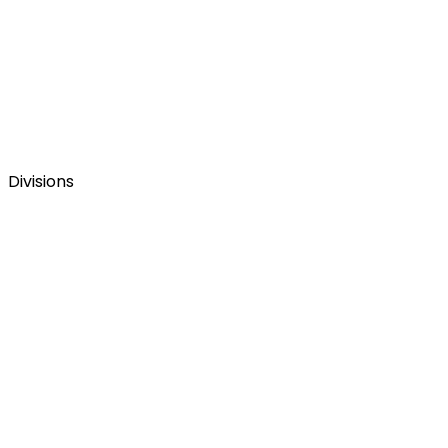
Divisions
La web corporativa del Grupo Figmenta