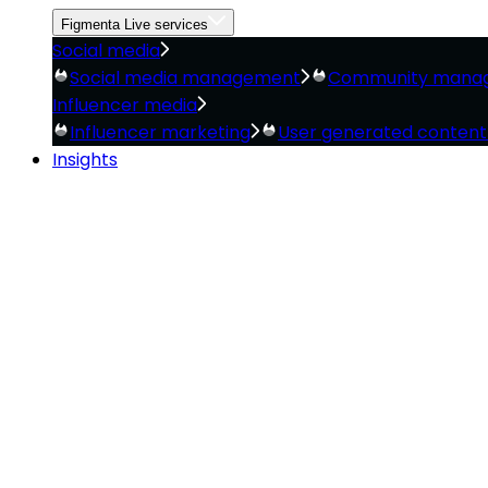
Figmenta Live services
Social media
Social media management
Community mana
Influencer media
Influencer marketing
User generated conten
Insights