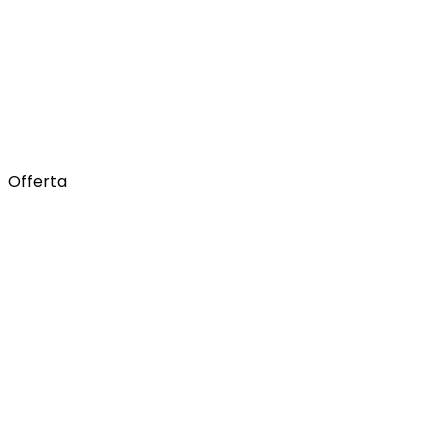
Offerta
Il sito web corporate del gruppo Figmenta