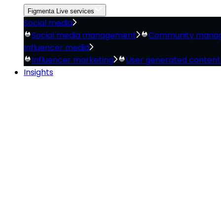
Figmenta Live services
Social media
Social media management
Community mana
Influencer media
Influencer marketing
User generated conten
Insights