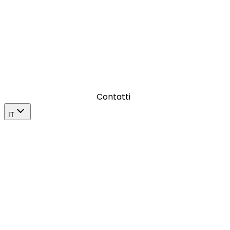
Dove amplifichiamo l’impatto di un brand con il Paid Adv
Contatti
IT